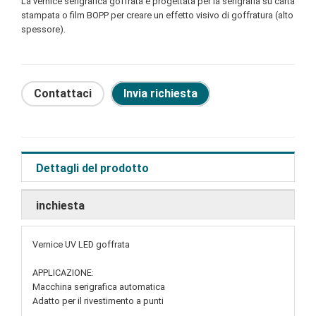
La vernice serigrafica goffrata è progettata per la serigrafia su carta
stampata o film BOPP per creare un effetto visivo di goffratura (alto
spessore).
Contattaci
Invia richiesta
Dettagli del prodotto
inchiesta
Vernice UV LED goffrata
APPLICAZIONE:
Macchina serigrafica automatica
Adatto per il rivestimento a punti