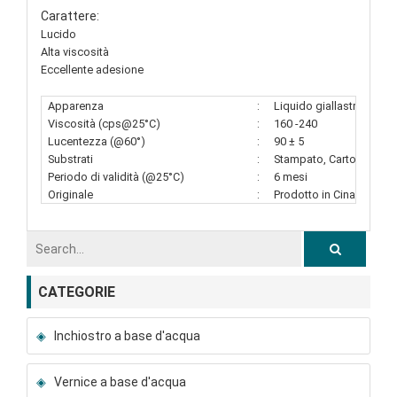
Carattere:
Lucido
Alta viscosità
Eccellente adesione
Apparenza
:
Liquido giallastro chiar
Viscosità (cps@25°C)
:
160 -240
Lucentezza (@60°)
:
90 ± 5
Substrati
:
Stampato, Cartone
Periodo di validità (@25°C)
:
6 mesi
Originale
:
Prodotto in Cina
CATEGORIE
Inchiostro a base d'acqua
Vernice a base d'acqua