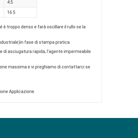
4.5
16.5
è troppo denso e farà oscillare il rullo se la
ndustriale
)in fase di stampa pratica.
nte di asciugatura rapida, l'agente impermeabile
lazione massima e vi preghiamo di contattarci se
zione Applicazione.