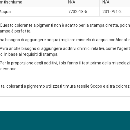
antischiuma
N/A
N/A
Acqua
7732-18-5
231-791-2
 Questo colorante a pigmenti non è adatto per la stampa diretta, poiché 
ampa è perfetta.
 ha bisogno di aggiungere acqua (migliore miscela di acqua con
Alcool i
 Avrà anche bisogno di aggiungere additivi chimici relativi, come l'age
c. In base ai requisiti di stampa.
 Per la proporzione degli additivi, i pls fanno il test prima della misce
cessario.
ta: coloranti a pigmento utilizzati tintura tessile Scopo e altra colora