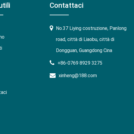
tili
Contattaci
No.37 Liying costruzione, Panlong
mo
road, città di Liaobu, città di
i
Dongguan, Guangdong Cina
+86-0769 8929 3275
xinheng@188.com
aci