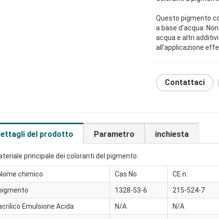
Questo pigmento col
a base d'acqua. Non 
acqua e altri additiv
all'applicazione effe
Contattaci
ettagli del prodotto
Parametro
inchiesta
teriale principale dei coloranti del pigmento:
Nome chimico
Cas No
CE n.
pigmento
1328-53-6
215-524-7
acrilico Emulsione Acida
N/A
N/A