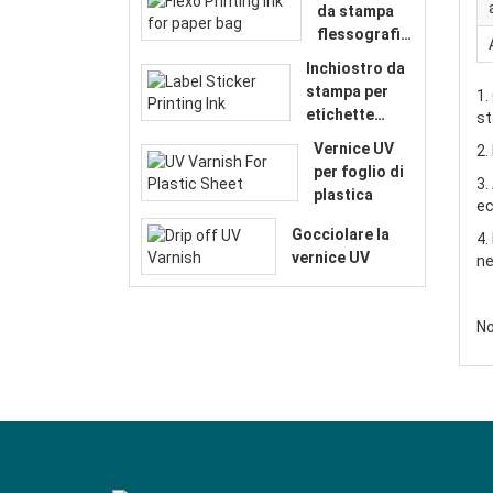
da stampa
flessografic
a per
Inchiostro da
sacchetto di
stampa per
1.
carta
etichette
st
adesive
Vernice UV
2.
per foglio di
3.
plastica
ec
Gocciolare la
4.
vernice UV
ne
No