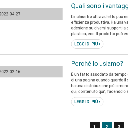
Quali sono i vantagg
2022-04-27
L'inchiostro ultravioletto può
efficienza produttiva. Ha una 
adesione su diversi supporti a g
plastica, ecc. Il prodotto può
senza attaccarsi. Gli inchiostri UV hanno eccellenti proprietà fisiche e chimiche. Il
LEGGI DI PIÙ
processo di polimerizzazione e
dell'inchiostro UV, che
Perché lo usiamo?
2022-02-16
È un fatto assodato da tempo c
di una pagina quando guarda il s
ha una distribuzione più o meno
qui, contenuto qui", facendolo 
desktop publishing e editor di
LEGGI DI PIÙ
del modello predefinito, e
1
2
3