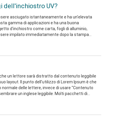
i dell'inchiostro UV?
 essere asciugato istantaneamente e ha un'elevata
vasta gamma di applicazioni e ha una buona
etto d'inchiostro come carta, fogli di alluminio,
 essere impilato immediatamente dopo la stampa
 asciugatura UV è la reazione fotochimica
he un lettore sarà distratto dal contenuto leggibile
uo layout. Il punto dell'utilizzo di Lorem Ipsum è che
 normale delle lettere, invece di usare "Contenuto
sembrare un inglese leggibile. Molti pacchetti di
 pagine web ora utilizzano Lorem Ipsum come testo