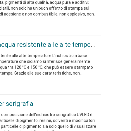
ità, pigmenti di alta qualità, acqua pura e additivi;
olatili, non solo ha un buon effetto di stampa sul
à di adesione e non combustibile, non esplosivo, non
ute dei lavoratori della stampa, nessun
'atmosfera e basso costo, soprattutto
Inchiostro a base d'acqua resistente alle alte temperature
tente alle alte temperature L'inchiostro a base
emperature che diciamo si riferisce generalmente
acqua tra 120 °C e 150 °C, che può essere stampato
i stampa. Grazie alle sue caratteristiche, non
sa dell'aumento della temperatura dell'ambiente di
irà e
r serigrafia
a composizione dell'inchiostro serigrafico UVLED è
icelle di pigmento, resine, solventi e modificatori.
 particelle di pigmento sia solo quello di visualizzare