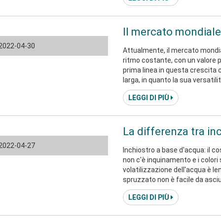
più lisci, più luminosi, resistent
Il mercato mondiale
2022-04-30
Attualmente, il mercato mondi
ritmo costante, con un valore prev
prima linea in questa crescita
larga, in quanto la sua versatili
LEGGI DI PIÙ
2022-04-27
Inchiostro a base d'acqua: il c
non c'è inquinamento e i colori 
volatilizzazione dell'acqua è le
spruzzato non è facile da asciugare
base di solvente: l'inchiostro e
LEGGI DI PIÙ
a base di olio, che può essere 
sia luminoso e aderisca