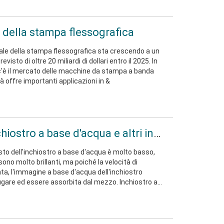
i alle macchie, resistenti all'acqua, noi
 della stampa flessografica
ale della stampa flessografica sta crescendo a un
isto di oltre 20 miliardi di dollari entro il 2025. In
 c'è il mercato delle macchine da stampa a banda
tà offre importanti applicazioni in &
La differenza tra inchiostro a base d'acqua e altri inchiostri
osto dell'inchiostro a base d'acqua è molto basso,
sono molto brillanti, ma poiché la velocità di
nta, l'immagine a base d'acqua dell'inchiostro
 ed essere assorbita dal mezzo. Inchiostro a
co-solvente è un tipo di inchiostro a base d'acqua e
stampato prima sul supporto, in modo che l'effetto