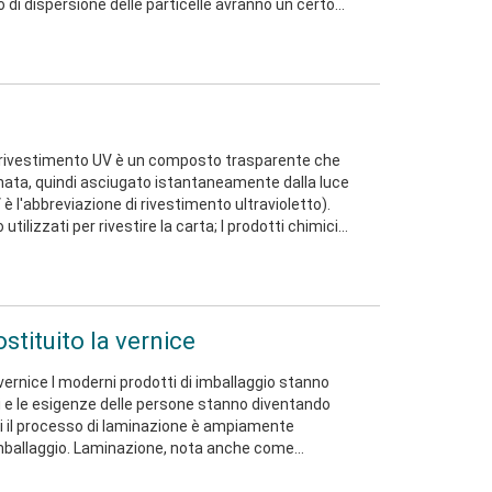
do di dispersione delle particelle avranno un certo
e dell'inchiostro. Il ruolo principale dei modificatori
oprietà reologiche degli inchiostri UVLED. Scre
Il rivestimento UV è un composto trasparente che
gnata, quindi asciugato istantaneamente dalla luce
 è l'abbreviazione di rivestimento ultravioletto).
utilizzati per rivestire la carta; I prodotti chimici
dono POLIMERO SINTETICO, MONOMERO DI
 SILICIO, ECC. Questi composti vengono raffinati e
li aiutano ad aderire alla carta. A UV coati
ostituito la vernice
a vernice I moderni prodotti di imballaggio stanno
i e le esigenze delle persone stanno diventando
ui il processo di laminazione è ampiamente
'imballaggio. Laminazione, nota anche come
"pellicola", ecc., I prodotti dopo la laminazione sono