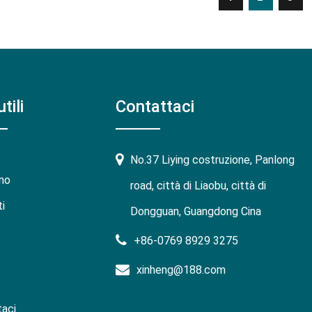
tili
Contattaci
No.37 Liying costruzione, Panlong
mo
road, città di Liaobu, città di
i
Dongguan, Guangdong Cina
+86-0769 8929 3275
xinheng@188.com
aci