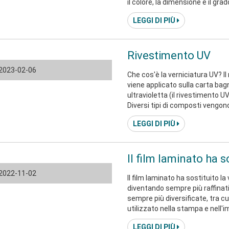
il colore, la dimensione e il gra
impatto sulle proprietà reologich
LEGGI DI PIÙ
è quello di migliorare alcune pr
Rivestimento UV
2023-02-06
Che cos'è la verniciatura UV? 
viene applicato sulla carta ba
ultravioletta (il rivestimento UV
Diversi tipi di composti vengono 
per il rivestimento UV inclu
LEGGI DI PIÙ
DISSOLUZIONE, FOTOINIZIATORE,
miscelati con viscosizzanti che 
Il film laminato ha s
2022-11-02
Il film laminato ha sostituito l
diventando sempre più raffinat
sempre più diversificate, tra c
utilizzato nella stampa e nell
"sovraplastica", "laminazione", 
LEGGI DI PIÙ